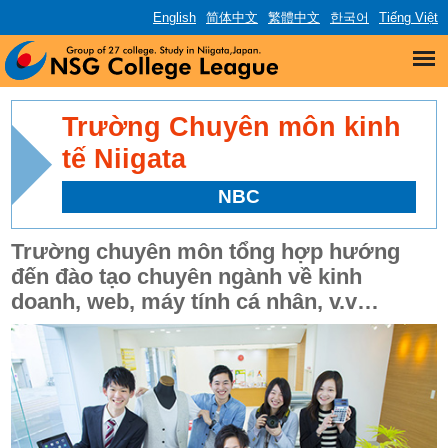
English
简体中文
繁體中文
한국어
Tiếng Việt
Trường Chuyên môn kinh
tế Niigata
NBC
Trường chuyên môn tổng hợp hướng
đến đào tạo chuyên ngành về kinh
doanh, web, máy tính cá nhân, v.v…