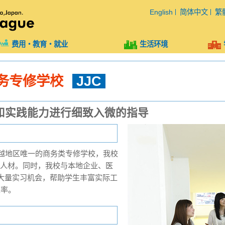
English
简体中文
繁
费用・教育・就业
生活环境
务专修学校
JJC
和实践能力进行细致入微的指导
上越地区唯一的商务类专修学校，我校
名的人材。同时，我校与本地企业、医
大量实习机会，帮助学生丰富实际工
业率。