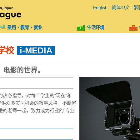
English
简体中文
繁
费用・教育・就业
生活环境
学校
i-MEDIA
、电影的世界。
热心指导。对每个学生的“现在”和
提供众多实习机会的教学风格，不断累
援的老师一起，致力成为行业的“专业