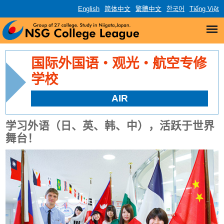
English
简体中文
繁體中文
한국어
Tiếng Việt
国际外国语・观光・航空专修
学校
AIR
学习外语（日、英、韩、中），活跃于世界
舞台！