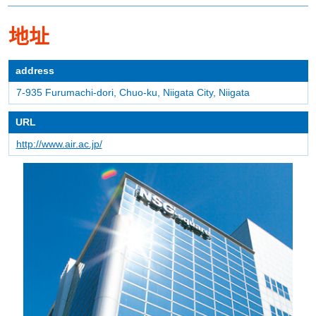
地址
address
7-935 Furumachi-dori, Chuo-ku, Niigata City, Niigata
URL
http://www.air.ac.jp/