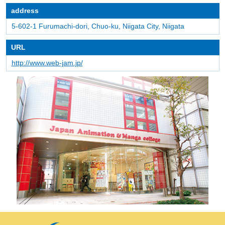
address
5-602-1 Furumachi-dori, Chuo-ku, Niigata City, Niigata
URL
http://www.web-jam.jp/