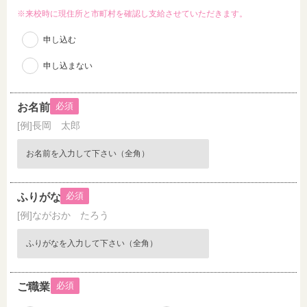
※来校時に現住所と市町村を確認し支給させていただきます。
申し込む
申し込まない
必須
お名前
[例]長岡 太郎
必須
ふりがな
[例]ながおか たろう
必須
ご職業