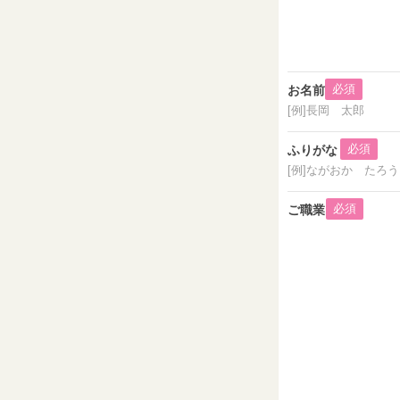
必須
お名前
[例]長岡 太郎
必須
ふりがな
[例]ながおか たろう
必須
ご職業