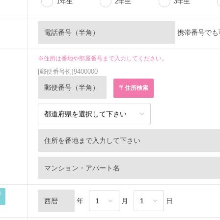
1年生
2年生
3年生
携帯番号でも
※住所は番地や部屋番号まで入力してください。
[郵便番号例]9400000
は
年
月
日