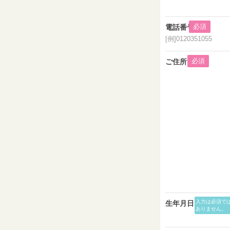
必須
電話番号
[例]0120351055
必須
ご住所
入力は必須で
生年月日
ありません。