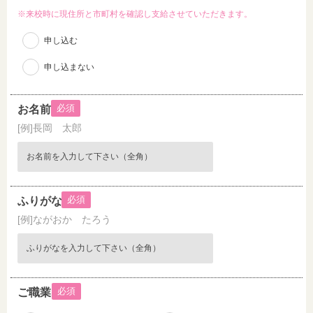
※来校時に現住所と市町村を確認し支給させていただきます。
申し込む
申し込まない
必須
お名前
[例]長岡 太郎
必須
ふりがな
[例]ながおか たろう
必須
ご職業