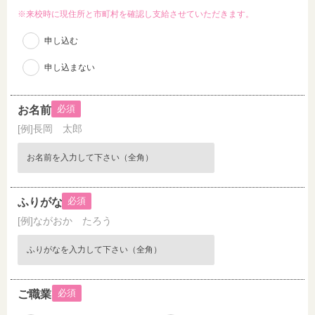
※来校時に現住所と市町村を確認し支給させていただきます。
申し込む
申し込まない
必須
お名前
[例]長岡 太郎
必須
ふりがな
[例]ながおか たろう
必須
ご職業