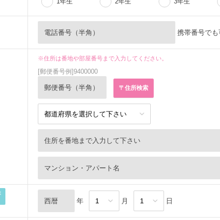
1年生
2年生
3年生
携帯番号でも
※住所は番地や部屋番号まで入力してください。
[郵便番号例]9400000
は
年
月
日