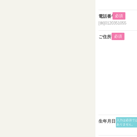
必須
電話番号
[例]0120351055
必須
ご住所
入力は必須で
生年月日
ありません。