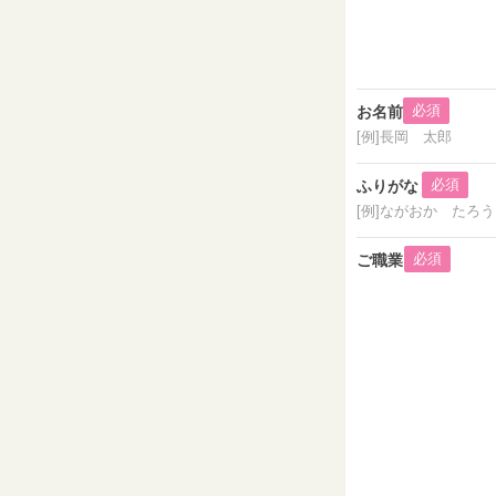
必須
お名前
[例]長岡 太郎
必須
ふりがな
[例]ながおか たろう
必須
ご職業