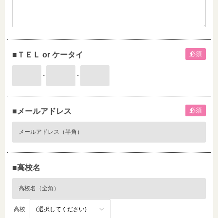
必須
■ＴＥＬ or ケータイ
-
-
必須
■メールアドレス
■高校名
高校