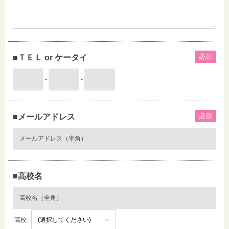
必須
■ＴＥＬ or ケータイ
-
-
必須
■メールアドレス
■高校名
高校