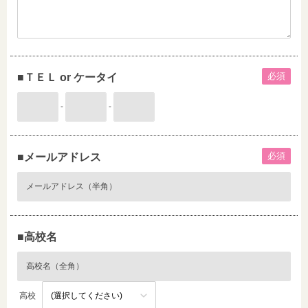
必須
■ＴＥＬ or ケータイ
-
-
必須
■メールアドレス
■高校名
高校