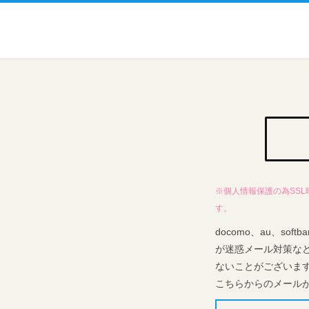
※個人情報保護の為SS
す。
docomo、au、s
が迷惑メール対策な
ないことがございま
こちらからのメール