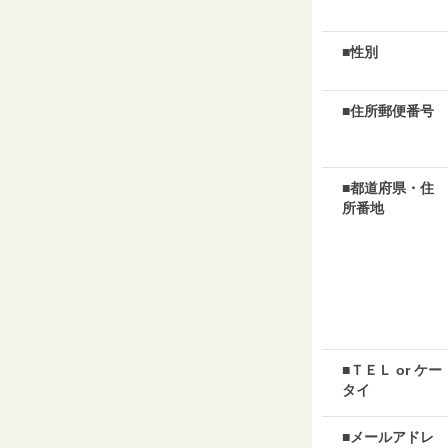
■性別
■住所郵便番号
■都道府県・住
所番地
■ＴＥＬ or ケー
タイ
■メールアドレ