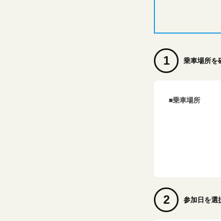
1
乗車場所を
■乗車場所
2
参加日を選