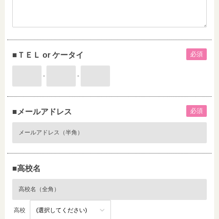
必須
■ＴＥＬ or ケータイ
-
-
必須
■メールアドレス
■高校名
高校