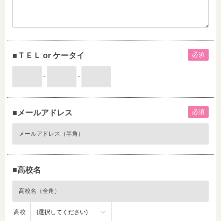
必須
■ＴＥＬ or ケータイ
-
-
必須
■メールアドレス
■高校名
高校