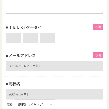
必須
■ＴＥＬ or ケータイ
-
-
必須
■メールアドレス
■高校名
高校