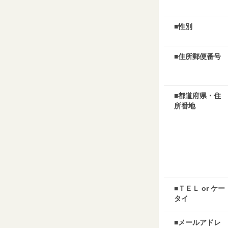
■性別
■住所郵便番号
■都道府県・住
所番地
■ＴＥＬ or ケー
タイ
■メールアドレ