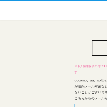
※個人情報保護の為SS
す。
docomo、au、s
が迷惑メール対策な
ないことがございま
こちらからのメール