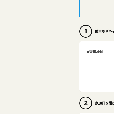
1
乗車場所を
■乗車場所
2
参加日を選