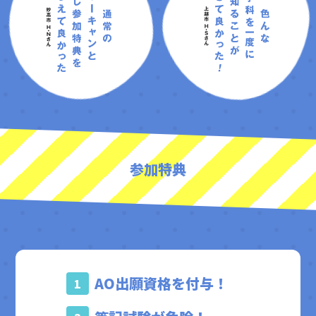
参加特典
AO出願資格を付与！
1