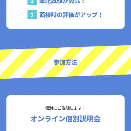
筆記試験が免除！
2
面接時の評価がアップ！
3
参加方法
個別にご説明します！
オンライン個別説明会