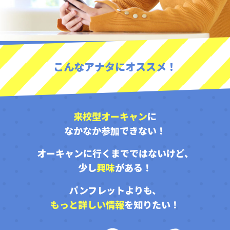
こんなアナタにオススメ！
来校型オーキャン
に
なかなか参加できない！
オーキャンに行くまでではないけど、
少し
興味
がある！
パンフレットよりも、
もっと詳しい情報
を知りたい！