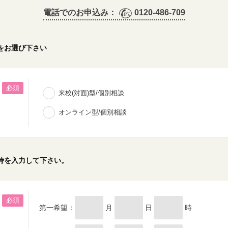
電話でのお申込み：
0120-486-709
をお選び下さい
必須
来校(対面)型/個別相談
オンライン型/個別相談
時を入力して下さい。
必須
第一希望：
月
日
時