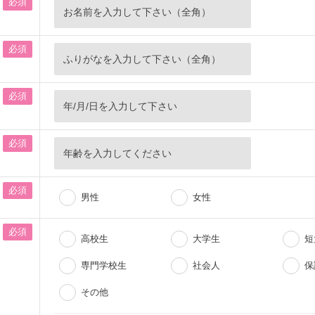
必須
必須
必須
必須
必須
男性
女性
必須
高校生
大学生
短
専門学校生
社会人
保
その他