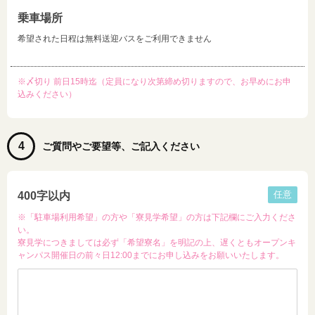
乗車場所
希望された日程は無料送迎バスをご利用できません
※〆切り 前日15時迄（定員になり次第締め切りますので、お早めにお申
込みください）
4
ご質問やご要望等、ご記入ください
任意
400字以内
※「駐車場利用希望」の方や「寮見学希望」の方は下記欄にご入力くださ
い。
寮見学につきましては必ず「希望寮名」を明記の上、遅くともオープンキ
ャンパス開催日の前々日12:00までにお申し込みをお願いいたします。