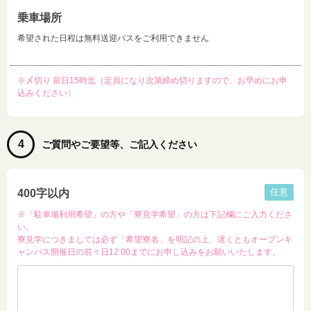
乗車場所
希望された日程は無料送迎バスをご利用できません
※〆切り 前日15時迄（定員になり次第締め切りますので、お早めにお申
込みください）
4
ご質問やご要望等、ご記入ください
任意
400字以内
※「駐車場利用希望」の方や「寮見学希望」の方は下記欄にご入力くださ
い。
寮見学につきましては必ず「希望寮名」を明記の上、遅くともオープンキ
ャンパス開催日の前々日12:00までにお申し込みをお願いいたします。