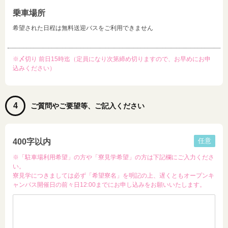
乗車場所
希望された日程は無料送迎バスをご利用できません
※〆切り 前日15時迄（定員になり次第締め切りますので、お早めにお申
込みください）
4
ご質問やご要望等、ご記入ください
任意
400字以内
※「駐車場利用希望」の方や「寮見学希望」の方は下記欄にご入力くださ
い。
寮見学につきましては必ず「希望寮名」を明記の上、遅くともオープンキ
ャンパス開催日の前々日12:00までにお申し込みをお願いいたします。