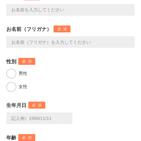
お名前（フリガナ）
必須
性別
必須
男性
女性
生年月日
必須
年齢
必須