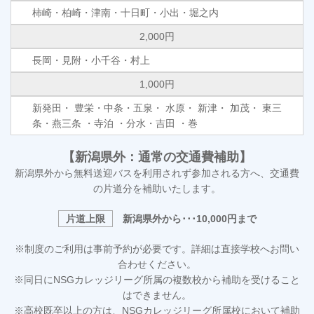
柿崎・柏崎・津南・十日町・小出・堀之内
2,000円
長岡・見附・小千谷・村上
1,000円
新発田・ 豊栄・中条・五泉・ 水原・ 新津・ 加茂・ 東三
条・燕三条 ・寺泊 ・分水・吉田 ・巻
【新潟県外：通常の交通費補助】
新潟県外から無料送迎バスを利用されず参加される方へ、交通費
の片道分を補助いたします。
片道上限
新潟県外から･･･10,000円まで
※制度のご利用は事前予約が必要です。詳細は直接学校へお問い
合わせください。
※同日にNSGカレッジリーグ所属の複数校から補助を受けること
はできません。
※高校既卒以上の方は、NSGカレッジリーグ所属校において補助